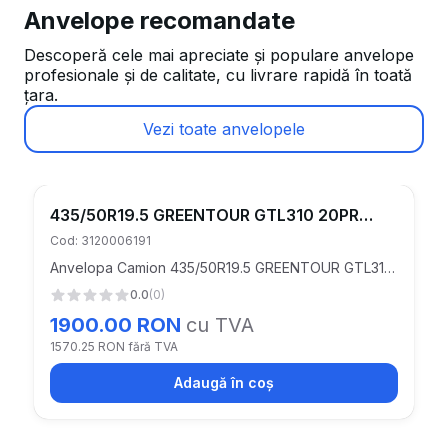
Anvelope recomandate
Descoperă cele mai apreciate și populare anvelope
profesionale și de calitate, cu livrare rapidă în toată
țara.
Vezi toate anvelopele
435/50R19.5 GREENTOUR GTL310 20PR
160J M+S 3PMSF TRAILER
Cod:
3120006191
Anvelopa Camion 435/50R19.5 GREENTOUR GTL310
20PR 160J M+S 3PMSF TRAILER
0.0
(
0
)
1900.00
RON
cu TVA
1570.25
RON fără TVA
Adaugă în coș