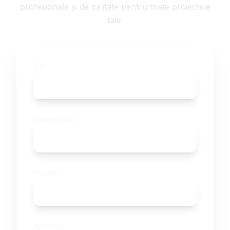
profesionale și de calitate pentru toate proiectele
tale.
Tip
Anvelope Camioane
Dimensiune
Selectează Dimensiunea
Poziție
Selectează poziția
Aplicație