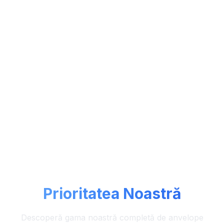
Livrare rapidă în toată țara
Calitatea fiecărei
anvelope
Prioritatea Noastră
Descoperă gama noastră completă de anvelope